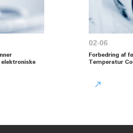
02-06
unner
Forbedring af 
 elektroniske
Temperatur Con
