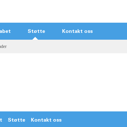
abet
Støtte
Kontakt oss
nder
Kontrolmoduler til varm lønnere
Hovedframer
Touch Screen Hot Runner
ControllerName
Kompakt varm kører ControllerName
Ny ankomststyren
Hot runner kabler
Tilbehør