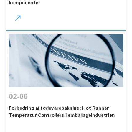
komponenter

02-06
Forbedring af fødevarepakning: Hot Runner
Temperatur Controllers i emballageindustrien