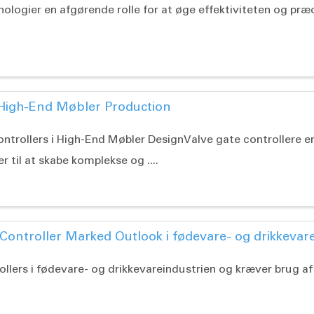
nologier en afgørende rolle for at øge effektiviteten og pr
i High-End Møbler Production
ntrollers i High-End Møbler DesignValve gate controllere 
til at skabe komplekse og ....
ontroller Marked Outlook i fødevare- og drikkevar
llers i fødevare- og drikkevareindustrien og kræver brug af 