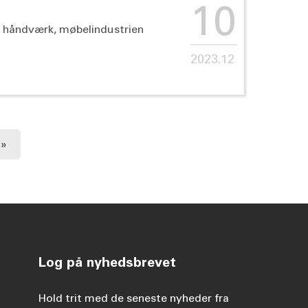
10
n i håndværk, møbelindustrien
2023.12
»
Log på nyhedsbrevet
Hold trit med de seneste nyheder fra