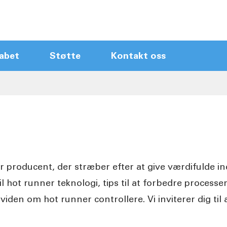
abet
Støtte
Kontakt oss
Kontrolmoduler til varm lønnere
Hovedframer
Touch Screen Hot Runner
ControllerName
Kompakt varm kører ControllerName
r producent, der stræber efter at give værdifulde i
Ny ankomststyren
il hot runner teknologi, tips til at forbedre process
Hot runner kabler
viden om hot runner controllere. Vi inviterer dig til
Tilbehør