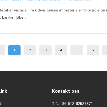
detaljer vigtige. Fra udvælgelsen af materialer til præcisio
. Lækker løber.
1
2
3
4
...
5
ink
Kontakt oss
t
Tlf.: +86-512-62527871