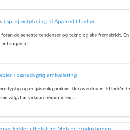
 i sprøjtestøbning til Apparel tilbehør
foran de seneste tendenser og teknologiske fremskridt. En 
r brugen af ....
abler i bæredygtig emballering
redygtig og miljøvenlig praksis ikke overdrives. Efterhånd
es valg, har virksomhederne res ...
nner kabler i High-End Møbler Produktionen