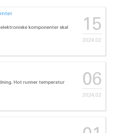
enter
15
 elektroniske komponenter skal
2024.02
06
ydning. Hot runner temperatur
2024.02