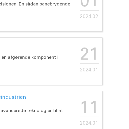
01
æcisionen. En sådan banebrydende
2024.02
21
er en afgørende komponent i
2024.01
eindustrien
11
avancerede teknologier til at
2024.01