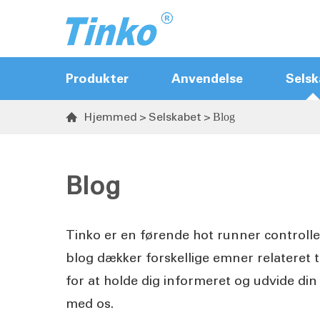
Produkter
Anvendelse
Selsk
Hjemmed
Selskabet
Blog

Hot runner- ControllerName
Sekvensventiler til
Blog
portekontrolanordning
Temperaturregulatorer
Tinko er en førende hot runner controlle
Temperatur- og fugtighedsender
blog dækker forskellige emner relateret t
for at holde dig informeret og udvide din 
med os.