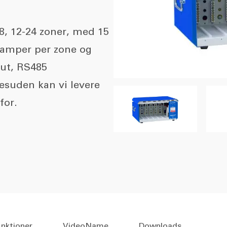
 8, 12-24 zoner, med 15
0amper per zone og
put, RS485
suden kan vi levere
for.
nktioner
VideoName
Downloads