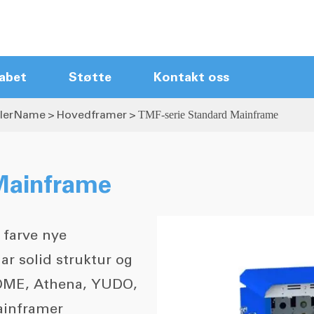
abet
Støtte
Kontakt oss
llerName
Hovedframer
TMF-serie Standard Mainframe
Kontrolmoduler til varm lønnere
Hovedframer
Touch Screen Hot Runner
Mainframe
ControllerName
Kompakt varm kører ControllerName
 farve nye
Ny ankomststyren
Hot runner kabler
r solid struktur og
Tilbehør
 DME, Athena, YUDO,
ainframer