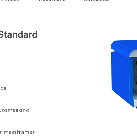
 Standard
ads
automaskine
er mainframer