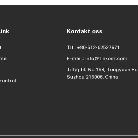
ink
Kontakt oss
t
Tlf.: +86-512-62527871
ame
E-mail:: info@tinkosz.com
Tilføj til: No.199, Tongyuan Ro
Suzhou 215006, China
kontrol