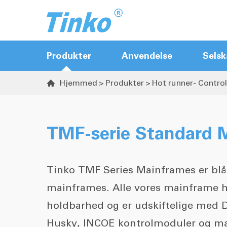
Produkter
Anvendelse
Selsk
Hjemmed
Produkter
Hot runner- Contro

Hot runner- ControllerName
Sekvensventiler til
TMF-serie Standard 
portekontrolanordning
Temperaturregulatorer
Tinko TMF Series Mainframes er blå
Temperatur- og fugtighedsender
mainframes. Alle vores mainframe ha
holdbarhed og er udskiftelige med
Husky, INCOE kontrolmoduler og m